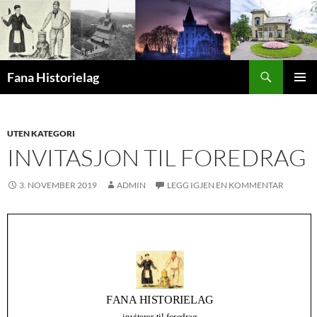
Hopp
til
innhold
Søk
Fana Historielag
PRIMÆ
UTEN KATEGORI
INVITASJON TIL FOREDRAG
3. NOVEMBER 2019
ADMIN
LEGG IGJEN EN KOMMENTAR