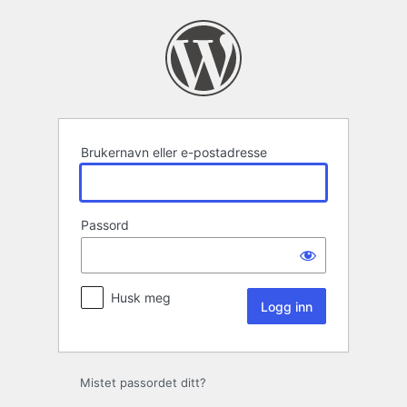
Logg
inn
Brukernavn eller e-postadresse
Passord
Husk meg
Mistet passordet ditt?